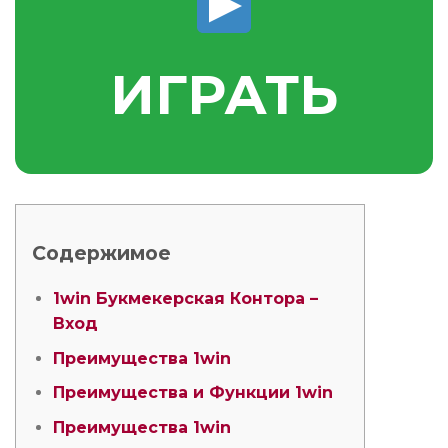
ИГРАТЬ
Содержимое
1win Букмекерская Контора –
Вход
Преимущества 1win
Преимущества и Функции 1win
Преимущества 1win