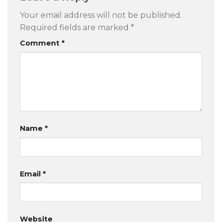
Your email address will not be published.
Required fields are marked
*
Comment
*
Name
*
Email
*
Website