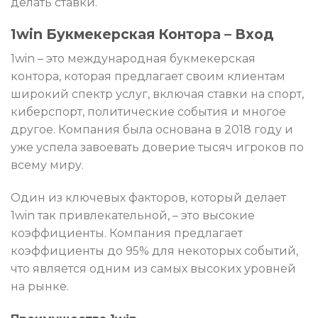
делать ставки.
1win Букмекерская Контора – Вход
1win – это международная букмекерская
контора, которая предлагает своим клиентам
широкий спектр услуг, включая ставки на спорт,
киберспорт, политические события и многое
другое. Компания была основана в 2018 году и
уже успела завоевать доверие тысяч игроков по
всему миру.
Один из ключевых факторов, который делает
1win так привлекательной, – это высокие
коэффициенты. Компания предлагает
коэффициенты до 95% для некоторых событий,
что является одним из самых высоких уровней
на рынке.