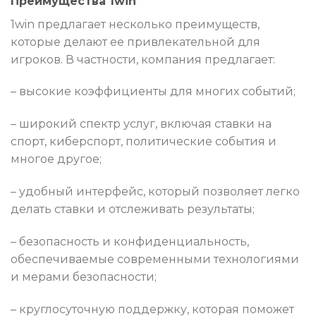
Преимущества 1win
1win предлагает несколько преимуществ,
которые делают ее привлекательной для
игроков. В частности, компания предлагает:
– высокие коэффициенты для многих событий;
– широкий спектр услуг, включая ставки на
спорт, киберспорт, политические события и
многое другое;
– удобный интерфейс, который позволяет легко
делать ставки и отслеживать результаты;
– безопасность и конфиденциальность,
обеспечиваемые современными технологиями
и мерами безопасности;
– круглосуточную поддержку, которая поможет