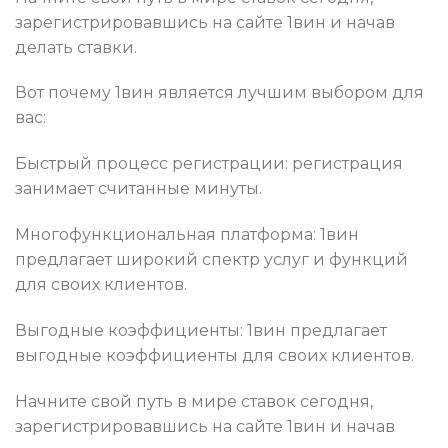
зарегистрировавшись на сайте 1вин и начав
делать ставки.
Вот почему 1вин является лучшим выбором для
вас:
Быстрый процесс регистрации: регистрация
занимает считанные минуты.
Многофункциональная платформа: 1вин
предлагает широкий спектр услуг и функций
для своих клиентов.
Выгодные коэффициенты: 1вин предлагает
выгодные коэффициенты для своих клиентов.
Начните свой путь в мире ставок сегодня,
зарегистрировавшись на сайте 1вин и начав