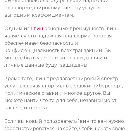
рынке ставок, благодаря своей надежной
платформе, широкому спектру услуг и
выгодным коэффициентам.
Одним из
1 вин
основных преимуществ 1вин
является его надежная платформа, которая
обеспечивает безопасность и
конфиденциальность всех транзакций. Вы
можете быть уверены, что ваши деньги и
личные данные будут защищены.
Кроме того, 1вин предлагает широкий спектр
услуг, включая спортивные ставки, киберспорт,
политические ставки и многое другое. Вы
можете найти что-то для себя, независимо от
вашего интереса.
Если вы новый пользователь 1вин, то вам нужно
зарегистрироваться на сайте, чтобы начать свою