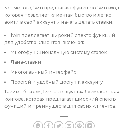
Кроме того, 1win предлагает функцию 1win вход,
которая позволяет клиентам быстро и легко
войти в свой аккаунт и начать делать ставки.
1win предлагает широкий спектр функций
для удобства клиентов, включая:
Многофункциональную систему ставок
Лайв-ставки
Многоязычный интерфейс
Простой и удобный доступ к аккаунту
Таким образом, 1win – это лучшая букмекерская
контора, которая предлагает широкий спектр
функций и преимуществ для своих клиентов.