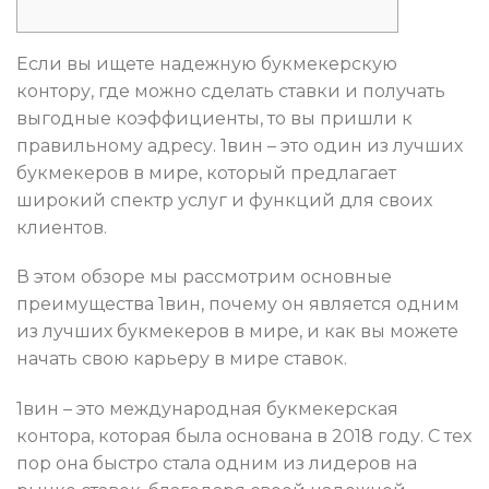
Если вы ищете надежную букмекерскую
контору, где можно сделать ставки и получать
выгодные коэффициенты, то вы пришли к
правильному адресу. 1вин – это один из лучших
букмекеров в мире, который предлагает
широкий спектр услуг и функций для своих
клиентов.
В этом обзоре мы рассмотрим основные
преимущества 1вин, почему он является одним
из лучших букмекеров в мире, и как вы можете
начать свою карьеру в мире ставок.
1вин – это международная букмекерская
контора, которая была основана в 2018 году. С тех
пор она быстро стала одним из лидеров на