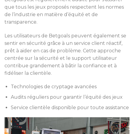
que tous les jeux proposés respectent les normes
de l’industrie en matière d’équité et de
transparence.
Les utilisateurs de Betgoals peuvent également se
sentir en sécurité grâce à un service client réactif,
prêt à aider en cas de problème. Cette approche
centrée sur la sécurité et le support utilisateur
contribue grandement à bâtir la confiance et à
fidéliser la clientèle.
Technologies de cryptage avancées
Audits réguliers pour garantir l’équité des jeux
Service clientèle disponible pour toute assistance