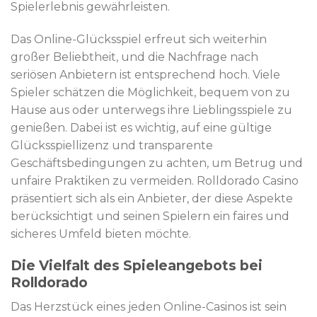
Spielerlebnis gewährleisten.
Das Online-Glücksspiel erfreut sich weiterhin
großer Beliebtheit, und die Nachfrage nach
seriösen Anbietern ist entsprechend hoch. Viele
Spieler schätzen die Möglichkeit, bequem von zu
Hause aus oder unterwegs ihre Lieblingsspiele zu
genießen. Dabei ist es wichtig, auf eine gültige
Glücksspiellizenz und transparente
Geschäftsbedingungen zu achten, um Betrug und
unfaire Praktiken zu vermeiden. Rolldorado Casino
präsentiert sich als ein Anbieter, der diese Aspekte
berücksichtigt und seinen Spielern ein faires und
sicheres Umfeld bieten möchte.
Die Vielfalt des Spieleangebots bei
Rolldorado
Das Herzstück eines jeden Online-Casinos ist sein