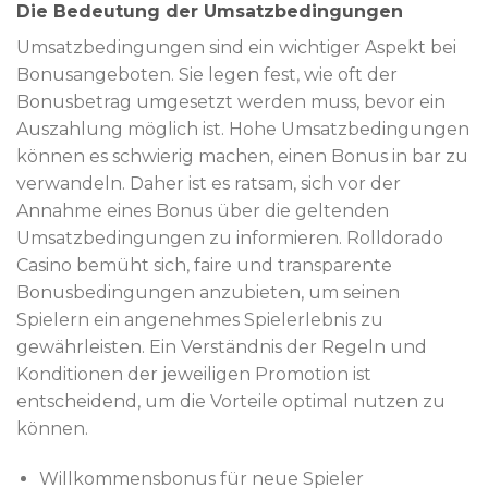
Die Bedeutung der Umsatzbedingungen
Umsatzbedingungen sind ein wichtiger Aspekt bei
Bonusangeboten. Sie legen fest, wie oft der
Bonusbetrag umgesetzt werden muss, bevor ein
Auszahlung möglich ist. Hohe Umsatzbedingungen
können es schwierig machen, einen Bonus in bar zu
verwandeln. Daher ist es ratsam, sich vor der
Annahme eines Bonus über die geltenden
Umsatzbedingungen zu informieren. Rolldorado
Casino bemüht sich, faire und transparente
Bonusbedingungen anzubieten, um seinen
Spielern ein angenehmes Spielerlebnis zu
gewährleisten. Ein Verständnis der Regeln und
Konditionen der jeweiligen Promotion ist
entscheidend, um die Vorteile optimal nutzen zu
können.
Willkommensbonus für neue Spieler