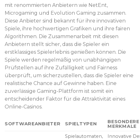
mit renommierten Anbietern wie NetEnt,
Microgaming und Evolution Gaming zusammen.
Diese Anbieter sind bekannt für ihre innovativen
Spiele, ihre hochwertigen Grafiken und ihre fairen
Algorithmen. Die Zusammenarbeit mit diesen
Anbietern stellt sicher, dass die Spieler ein
erstklassiges Spielerlebnis genießen können. Die
Spiele werden regelmäßig von unabhängigen
Prüfstellen auf ihre Zufälligkeit und Fairness
überprüft, um sicherzustellen, dass die Spieler eine
realistische Chance auf Gewinne haben. Eine
zuverlässige Gaming-Plattform ist somit ein
entscheidender Faktor für die Attraktivität eines
Online-Casinos.
BESONDERE
SOFTWAREANBIETER
SPIELTYPEN
MERKMALE
Spielautomaten,
Innovative De