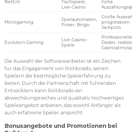
NetEnt
Tischspiele,
hohe
Live-Casino
Auszahlungsq
Große Auswah
Spielautomaten,
Microgaming
progressiven
Poker, Bingo
Jackpots
Professionell
Live-Casino-
Evolution Gaming
Dealer, realist
Spiele
Casinoatmos
Die Auswahl der Softwareanbieter ist ein Zeichen
für das Engagement von Rolldorado, seinen
Spielern die bestmögliche Spielerfahrung zu
bieten. Durch die Partnerschaft mit führenden
Entwicklern kann Rolldorado ein
abwechslungsreiches und qualitativ hochwertiges
Spieleangebot anbieten, das sowohl Anfänger als
auch erfahrene Spieler anspricht.
Bonusangebote und Promotionen bei