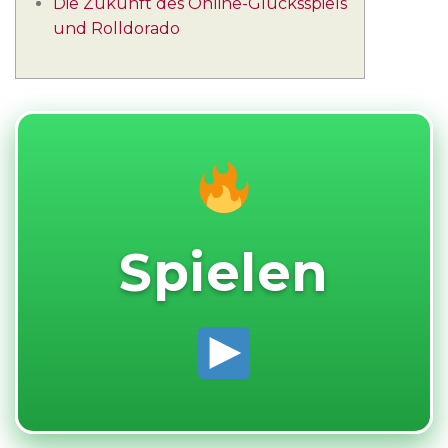
Die Zukunft des Online-Glücksspiels
und Rolldorado
Spielen