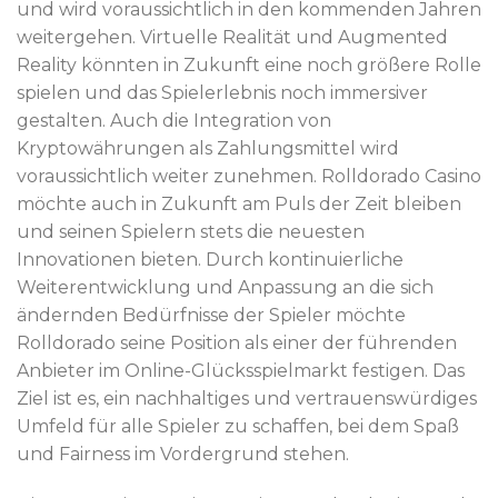
und wird voraussichtlich in den kommenden Jahren
weitergehen. Virtuelle Realität und Augmented
Reality könnten in Zukunft eine noch größere Rolle
spielen und das Spielerlebnis noch immersiver
gestalten. Auch die Integration von
Kryptowährungen als Zahlungsmittel wird
voraussichtlich weiter zunehmen. Rolldorado Casino
möchte auch in Zukunft am Puls der Zeit bleiben
und seinen Spielern stets die neuesten
Innovationen bieten. Durch kontinuierliche
Weiterentwicklung und Anpassung an die sich
ändernden Bedürfnisse der Spieler möchte
Rolldorado seine Position als einer der führenden
Anbieter im Online-Glücksspielmarkt festigen. Das
Ziel ist es, ein nachhaltiges und vertrauenswürdiges
Umfeld für alle Spieler zu schaffen, bei dem Spaß
und Fairness im Vordergrund stehen.