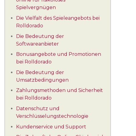
Spielvergnügen
Die Vielfalt des Spieleangebots bei
Rolldorado
Die Bedeutung der
Softwareanbieter
Bonusangebote und Promotionen
bei Rolldorado
Die Bedeutung der
Umsatzbedingungen
Zahlungsmethoden und Sicherheit
bei Rolldorado
Datenschutz und
Verschlüsselungstechnologie
Kundenservice und Support