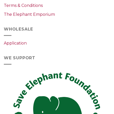
Terms & Conditions
The Elephant Emporium
WHOLESALE
Application
WE SUPPORT