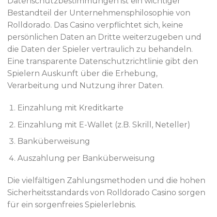
Datenschutzbestimmungen ist ein wichtiger
Bestandteil der Unternehmensphilosophie von
Rolldorado. Das Casino verpflichtet sich, keine
persönlichen Daten an Dritte weiterzugeben und
die Daten der Spieler vertraulich zu behandeln.
Eine transparente Datenschutzrichtlinie gibt den
Spielern Auskunft über die Erhebung,
Verarbeitung und Nutzung ihrer Daten.
Einzahlung mit Kreditkarte
Einzahlung mit E-Wallet (z.B. Skrill, Neteller)
Banküberweisung
Auszahlung per Banküberweisung
Die vielfältigen Zahlungsmethoden und die hohen
Sicherheitsstandards von Rolldorado Casino sorgen
für ein sorgenfreies Spielerlebnis.